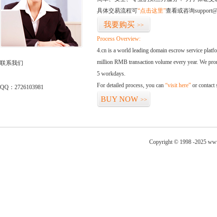
具体交易流程可
“点击这里”
查看或咨询support@
我要购买
>>
Process Overview:
4.cn is a world leading domain escrow service plat
million RMB transaction volume every year. We promi
联系我们
5 workdays.
For detailed process, you can
“visit here”
or contact
QQ：2726103981
BUY NOW
>>
Copyright © 1998 -2025 www