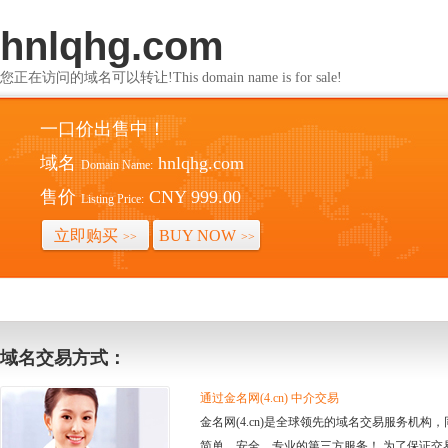
hnlqhg.com
您正在访问的域名可以转让!This domain name is for sale!
一口价出售中！
域名
hnlqhg.com
Domain Name:
售价
CNY 999.00
Listing Price:
立即购买
BUY NOW
>>
>>
域名交易方式：
通过金名网(4.cn) 中介交易
金名网(4.cn)是全球领先的域名交易服务机
简单、安全、专业的第三方服务！ 为了保证交